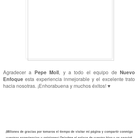
Agradecer a
Pepe Moll
, y a todo el equipo de
Nuevo
Enfoque
esta experiencia inmejorable y el excelente trato
hacia nosotras. ¡Enhorabuena y muchos éxitos! ♥
¡Millones de gracias por tomaros el tiempo de visitar mi página y compartir conmigo
vuestras experiencias y opiniones! Dejadme el enlace de vuestro blog y os seguiré