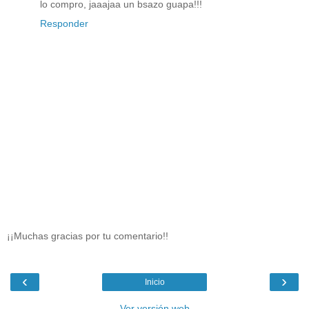
lo compro, jaaajaa un bsazo guapa!!!
Responder
¡¡Muchas gracias por tu comentario!!
‹
›
Inicio
Ver versión web