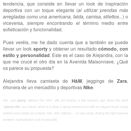
tendencia, que consiste en llevar un look de inspiración
deportiva con un toque elegante (
al utilizar prendas más
arregladas como una americana, falda, camisa, stilettos...
) o
viceversa, siempre encontrando el término medio entre
sofisticación y funcionalidad.
Pues veréis, me he dado cuenta que a también se puede
llevar un look
sporty
y obtener un resultado
cómodo, con
estilo y personalidad
. Este es el caso de Alejandra, con la
que me crucé el otro día en la Avenida Maisonnave. ¿Qué
os parece su propuesta?
Alejandra lleva camiseta de
H&M
, jeggings de
Zara
,
riñonera de un mercadillo y deportivas
Nike
.
Yes. Just
sporty
,
without the "
chic".
We
are hearing a
few seasons
ago about the word
"
sporty
-chic
"
as a trend
, which
is to keep a
sporty-inspired
look
with an elegant touch
(using
clothes
more
basics
as
a
blazer, skirt,
shirt,
stilettos
...
)
or
vice versa,
finding
the right balance
between
sophistication
and functionality.