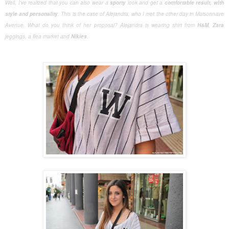
Well
,
I
've realized that
you can
also wear
a
sporty
look and get
a
comfortable
result
,
with
style and personality
.
This is the case
of
Alejandra
, who
I met
the other day in
Maisonnave
Avenue
.
What do you think
of her
proposal?
Alejandra
is
wearing
shirt
from
H&
M
,
Zara
jeggings
,
a flea market and
Nikies
.