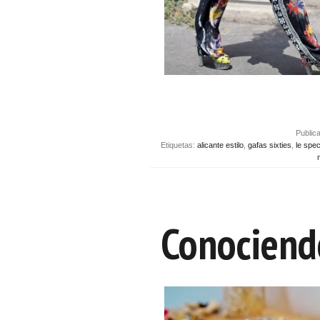
Public
Etiquetas:
alicante estilo
,
gafas sixties
,
le spe
Conociend