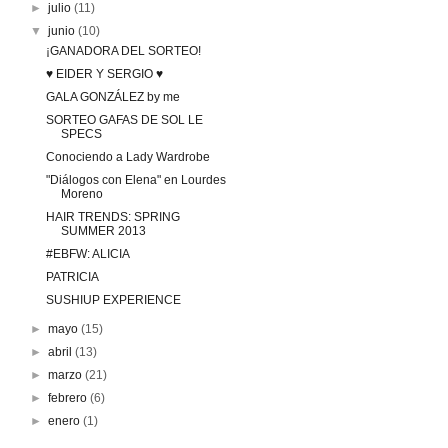
►
julio
(11)
▼
junio
(10)
¡GANADORA DEL SORTEO!
♥ EIDER Y SERGIO ♥
GALA GONZÁLEZ by me
SORTEO GAFAS DE SOL LE
SPECS
Conociendo a Lady Wardrobe
"Diálogos con Elena" en Lourdes
Moreno
HAIR TRENDS: SPRING
SUMMER 2013
#EBFW: ALICIA
PATRICIA
SUSHIUP EXPERIENCE
►
mayo
(15)
►
abril
(13)
►
marzo
(21)
►
febrero
(6)
►
enero
(1)