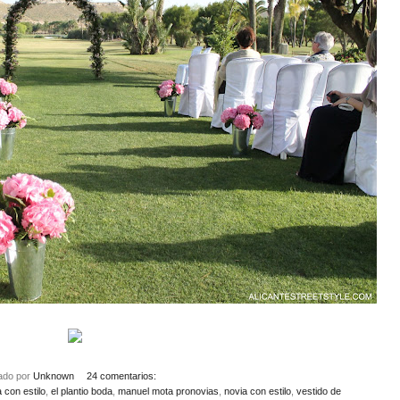
cado por
Unknown
24 comentarios:
 con estilo
,
el plantio boda
,
manuel mota pronovias
,
novia con estilo
,
vestido de