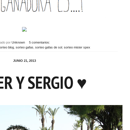
cado por
Unknown
5 comentarios:
orteo blog
,
sorteo gafas
,
sorteo gafas de sol
,
sorteo mister spex
JUNIO 21, 2013
ER Y SERGIO ♥