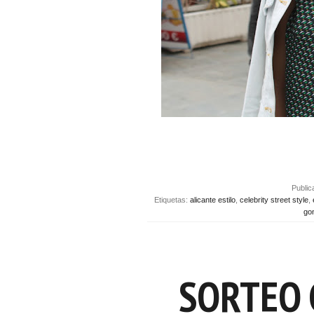
Publi
Etiquetas:
alicante estilo
,
celebrity street style
,
go
SORTEO 