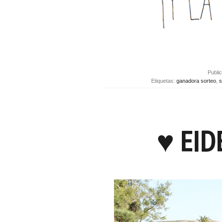
Publi
Etiquetas:
ganadora sorteo
,
s
♥ EID