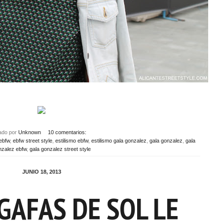
cado por
Unknown
10 comentarios:
ebfw
,
ebfw street style
,
estilismo ebfw
,
estilismo gala gonzalez
,
gala gonzalez
,
gala
nzalez ebfw
,
gala gonzalez street style
JUNIO 18, 2013
GAFAS DE SOL LE