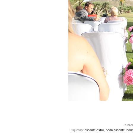
Publi
Etiquetas:
alicante estilo
,
boda alicante
,
boda