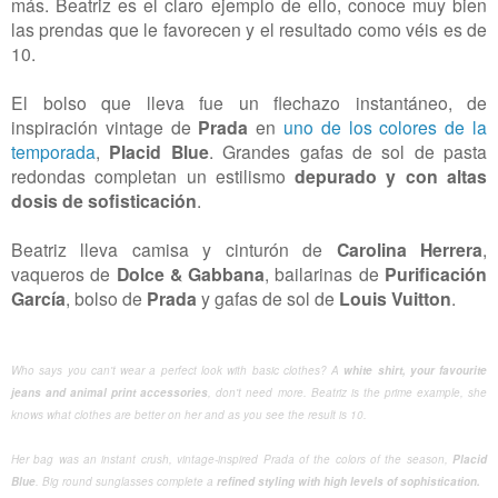
más. Beatriz es el claro ejemplo de ello, conoce muy bien
las prendas que le favorecen y el resultado como véis es de
10.
El bolso que lleva fue un flechazo instantáneo, de
inspiración vintage de
Prada
en
uno de los colores de la
temporada
,
Placid Blue
. Grandes gafas de sol de pasta
redondas completan un estilismo
depurado y con altas
dosis de sofisticación
.
Beatriz lleva camisa y cinturón de
Carolina Herrera
,
vaqueros de
Dolce & Gabbana
, bailarinas de
Purificación
García
, bolso de
Prada
y gafas de sol de
Louis Vuitton
.
Who
says you can
'
t
wear
a perfect
look
with
basic clothes
?
A
white shirt
,
your
favourite
jeans
and
animal print
accessories
,
don't need more
.
Beatriz
is the
prime example
, she
knows
what clothes are better on her
and
as you see
the result
is 10.
Her bag
was an instant
crush
,
vintage-inspired
Prada
of the colors
of the season,
Placid
Blue
.
Big
round
sunglasses
complete a
refined
styling
with
high levels of sophistication
.