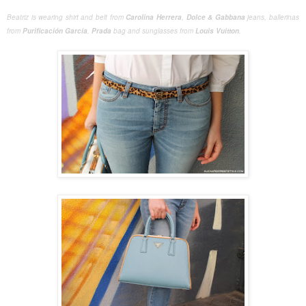
Beatriz
is wearing
shirt
and
belt
from
Carolina
Herrera
,
Dolce
& Gabbana
jeans
, ballerinas
from
Purificación
García
,
Prada
bag
and
sunglasses
from
Louis
Vuitton
.