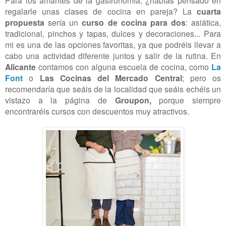
Para los amantes de la gastronomía, ¿habías pensado en
regalarle unas clases de cocina en pareja? La
cuarta
propuesta
sería un
curso de cocina para dos
: asiática,
tradicional, pinchos y tapas, dulces y decoraciones... Para
mi es una de las opciones favoritas, ya que podréis llevar a
cabo una actividad diferente juntos y salir de la rutina. En
Alicante
contamos con alguna escuela de cocina, como
La
Font
o
Las Cocinas del Mercado Central
; pero os
recomendaría que seáis de la localidad que seáis echéis un
vistazo a la página de
Groupon,
porque siempre
encontraréis cursos con descuentos muy atractivos.