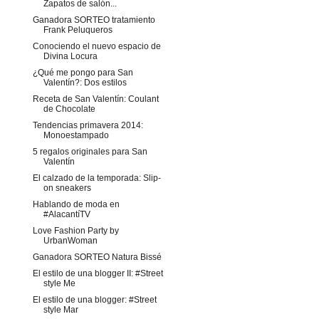
Zapatos de salón...
Ganadora SORTEO tratamiento
Frank Peluqueros
Conociendo el nuevo espacio de
Divina Locura
¿Qué me pongo para San
Valentín?: Dos estilos
Receta de San Valentín: Coulant
de Chocolate
Tendencias primavera 2014:
Monoestampado
5 regalos originales para San
Valentín
El calzado de la temporada: Slip-
on sneakers
Hablando de moda en
#AlacantíTV
Love Fashion Party by
UrbanWoman
Ganadora SORTEO Natura Bissé
El estilo de una blogger II: #Street
style Me
El estilo de una blogger: #Street
style Mar