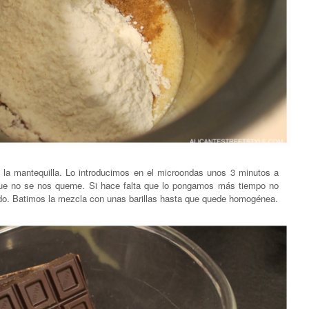
 la mantequilla. Lo introducimos en el microondas unos 3 minutos a
que no se nos queme. Si hace falta que lo pongamos más tiempo no
o. Batimos la mezcla con unas barillas hasta que quede homogénea.