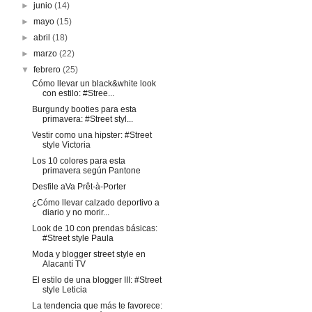
►
junio
(14)
►
mayo
(15)
►
abril
(18)
►
marzo
(22)
▼
febrero
(25)
Cómo llevar un black&white look
con estilo: #Stree...
Burgundy booties para esta
primavera: #Street styl...
Vestir como una hipster: #Street
style Victoria
Los 10 colores para esta
primavera según Pantone
Desfile aVa Prêt-à-Porter
¿Cómo llevar calzado deportivo a
diario y no morir...
Look de 10 con prendas básicas:
#Street style Paula
Moda y blogger street style en
Alacantí TV
El estilo de una blogger III: #Street
style Leticia
La tendencia que más te favorece: