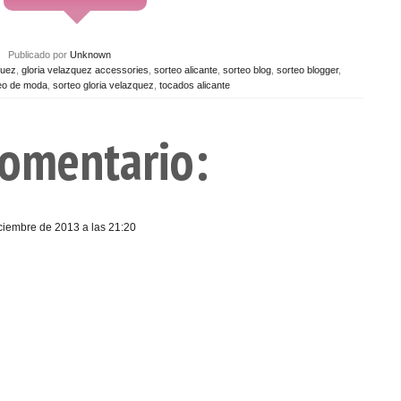
Publicado por
Unknown
quez
,
gloria velazquez accessories
,
sorteo alicante
,
sorteo blog
,
sorteo blogger
,
eo de moda
,
sorteo gloria velazquez
,
tocados alicante
comentario:
ciembre de 2013 a las 21:20