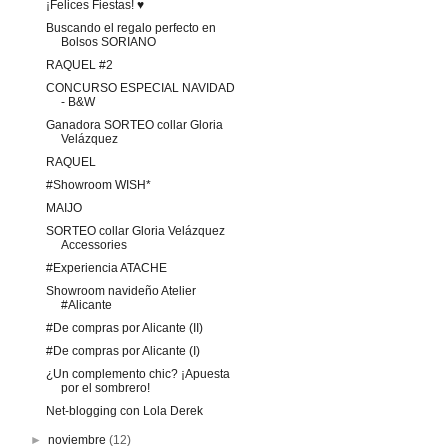
¡Felices Fiestas! ♥
Buscando el regalo perfecto en
Bolsos SORIANO
RAQUEL #2
CONCURSO ESPECIAL NAVIDAD
- B&W
Ganadora SORTEO collar Gloria
Velázquez
RAQUEL
#Showroom WISH*
MAIJO
SORTEO collar Gloria Velázquez
Accessories
#Experiencia ATACHE
Showroom navideño Atelier
#Alicante
#De compras por Alicante (II)
#De compras por Alicante (I)
¿Un complemento chic? ¡Apuesta
por el sombrero!
Net-blogging con Lola Derek
►
noviembre
(12)