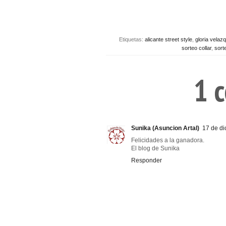
Etiquetas:
alicante street style
,
gloria velaz
sorteo collar
,
sort
1 
Sunika (Asuncion Artal)
17 de di
Felicidades a la ganadora.
El blog de Sunika
Responder