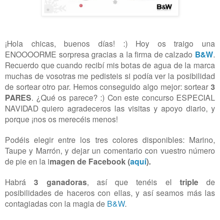
¡Hola chicas, buenos días! :) Hoy os traigo una
ENOOOORME sorpresa gracias a la firma de calzado
B&W
.
Recuerdo que cuando recibí mis botas de agua de la marca
muchas de vosotras me pedisteis si podía ver la posibilidad
de sortear otro par. Hemos conseguido algo mejor: sortear
3
PARES
. ¿Qué os parece? :) Con este concurso ESPECIAL
NAVIDAD quiero agradeceros las visitas y apoyo diario, y
porque ¡nos os merecéis menos!
Podéis elegir entre los tres colores disponibles: Marino,
Taupe y Marrón, y dejar un comentario con vuestro número
de pie en la i
magen de Facebook (
aquí
).
Habrá
3 ganadoras
, así que tenéis el
triple
de
posibilidades de haceros con ellas, y así seamos más las
contagiadas con la magia de
B&W
.