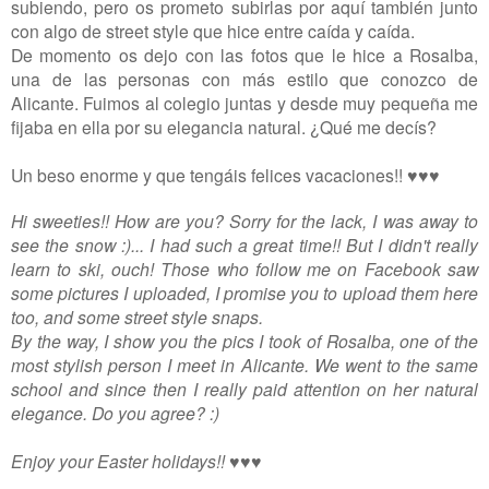
subiendo, pero os prometo subirlas por aquí también junto
con algo de street style que hice entre caída y caída.
De momento os dejo con las fotos que le hice a Rosalba,
una de las personas con más estilo que conozco de
Alicante. Fuimos al colegio juntas y desde muy pequeña me
fijaba en ella por su elegancia natural. ¿Qué me decís?
Un beso enorme y que tengáis felices vacaciones!!
♥
♥
♥
Hi sweeties!! How are you? Sorry for the lack, I was away to
see the snow :)... I had such a great time!! But I didn't really
learn to ski, ouch! Those who follow me on Facebook saw
some pictures I uploaded, I promise you to upload them here
too, and some street style snaps.
By the way, I show you the pics I took of Rosalba, one of the
most stylish person I meet in Alicante. We went to the same
school and since then I really paid attention on her natural
elegance. Do you agree? :)
Enjoy your Easter holidays!!
♥
♥
♥