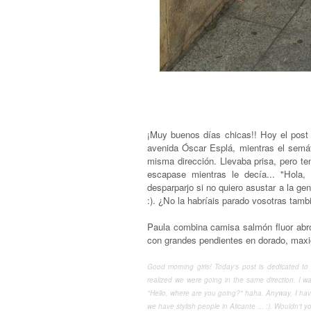
¡Muy buenos días chicas!! Hoy el post s
avenida Óscar Esplá, mientras el semá
misma dirección. Llevaba prisa, pero te
escapase mientras le decía... "Hola,
desparparjo si no quiero asustar a la ge
:). ¿No la habríais parado vosotras tamb
Paula combina camisa salmón fluor abr
con grandes pendientes en dorado, maxi
Good morning
girls!
Today
's post
is dedicated to
realized
we were going
in the same direction
.
I wa
"
Hello
,
where are you going
?
"
haha
.
Anyway,
I ha
we have stylish people
in
Alicante
...
:)
.
Wouldn't
y