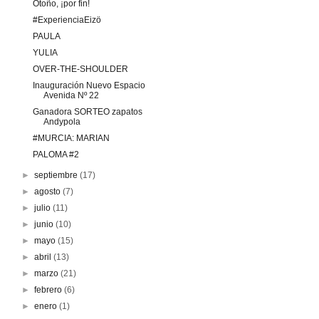
Otoño, ¡por fin!
#ExperienciaEizö
PAULA
YULIA
OVER-THE-SHOULDER
Inauguración Nuevo Espacio
Avenida Nº 22
Ganadora SORTEO zapatos
Andypola
#MURCIA: MARIAN
PALOMA #2
►
septiembre
(17)
►
agosto
(7)
►
julio
(11)
►
junio
(10)
►
mayo
(15)
►
abril
(13)
►
marzo
(21)
►
febrero
(6)
►
enero
(1)