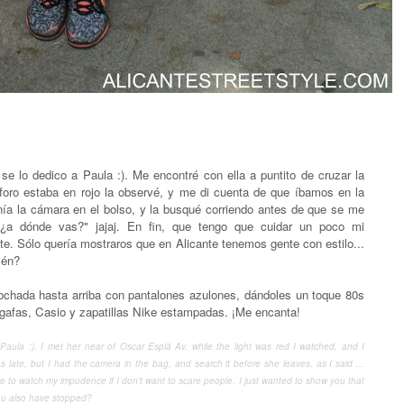
e lo dedico a Paula :). Me encontré con ella a puntito de cruzar la
foro estaba en rojo la observé, y me di cuenta de que íbamos en la
nía la cámara en el bolso, y la busqué corriendo antes de que se me
 ¿a dónde vas?" jajaj. En fin, que tengo que cuidar un poco mi
nte. Sólo quería mostraros que en Alicante tenemos gente con estilo...
ién?
ochada hasta arriba con pantalones azulones, dándoles un toque 80s
gafas, Casio y zapatillas Nike estampadas. ¡Me encanta!
Paula
:)
.
I met her
near
of
Oscar
Esplá
Av.
while
the
light was red
I watched
,
and
I
s late
, but I had
the camera
in the bag,
and
search it
before
she leaves,
as I said
...
ve
to watch
my
impudence
if I don't want
to scare people
.
I
just wanted to
show you that
ou
also
have
stopped
?