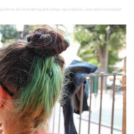
ving them an 80s touch with big gold earrings, big-sunglasees, Casio watch and stamped