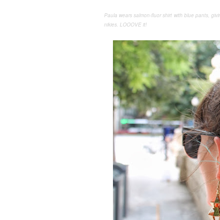
Paula
wears salmon-fluor shirt with blue pants, gi
nikies. LOOOVE it!