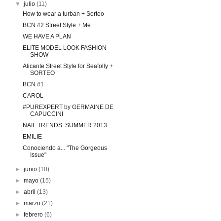
▼
julio
(11)
How to wear a turban + Sorteo
BCN #2 Street Style + Me
WE HAVE A PLAN
ELITE MODEL LOOK FASHION
SHOW
Alicante Street Style for Seafolly +
SORTEO
BCN #1
CAROL
#PUREXPERT by GERMAINE DE
CAPUCCINI
NAIL TRENDS: SUMMER 2013
EMILIE
Conociendo a... "The Gorgeous
Issue"
►
junio
(10)
►
mayo
(15)
►
abril
(13)
►
marzo
(21)
►
febrero
(6)